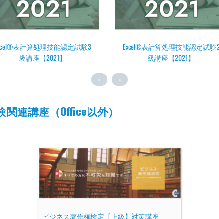
xcel®表計算処理技能認定試験2
Word文書処理技能認定試験3級
級講座【2021】
座【2021】
￥
8,000
￥
8,000
＜
＞
連講座（Office以外）
ビジネス著作権検定【上級】対策講座