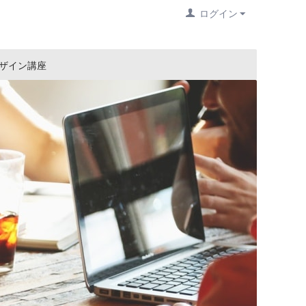
ログイン
ザイン講座
ジュ
Ex
Off
AI
ビジ
デザ
「プ
【
I
Ex
【
Ex
E
Wo
E
Ex
Wo