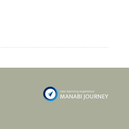
new learning experience
MANABI JOURNEY