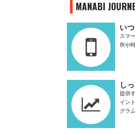
MANABI JOU
いつ
スマ
所や
しっ
提供
イン
グラ