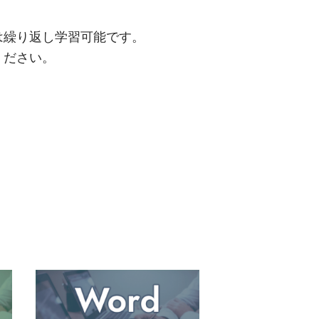
は繰り返し学習可能です。
ください。
Word文書処理技能認定試験2級講
Excelビジネスス
座【2021】
スパート】
￥
8,000
￥
2,75