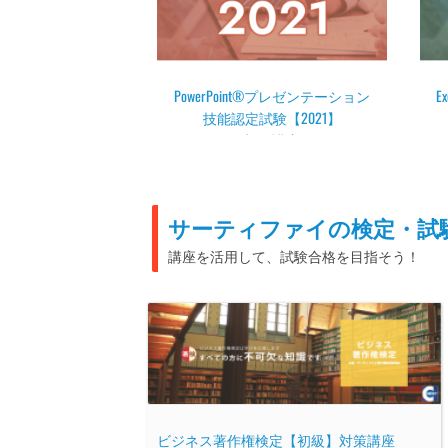
t®プレゼンテーション
Excel®表計算処理技能認定試験3
E
験【2021】
級講座【2021】
級講座
￥
8,000
8,000
サーティファイの検定・試験関
講座を活用して、試験合格を目指そう！
ビジネス著作権検定【初級】対策講座