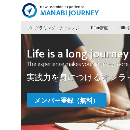
new learning experience
MANABI JOURNEY
プログラミング・チャレンジ
Office講座
Off
Life is a long journey
The experience makes your journey more 
実践力を身につけるオンラ
メンバー登録（無料）