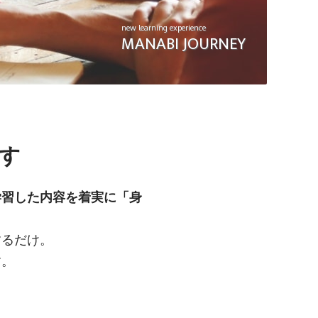
new learning experience
Pow
MANABI JOURNEY
その
す
学習した内容を着実に「身
するだけ。
す。