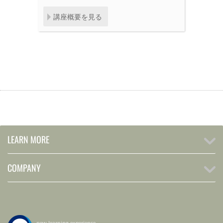
講座概要を見る
LEARN MORE
COMPANY