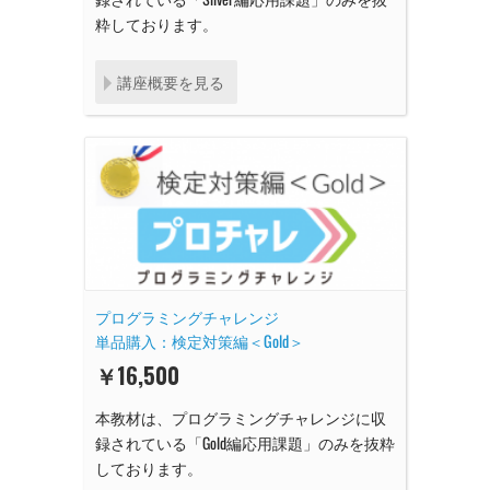
粋しております。
講座概要を見る
プログラミングチャレンジ
単品購入：検定対策編＜Gold＞
￥
16,500
本教材は、プログラミングチャレンジに収
録されている「Gold編応用課題」のみを抜粋
しております。