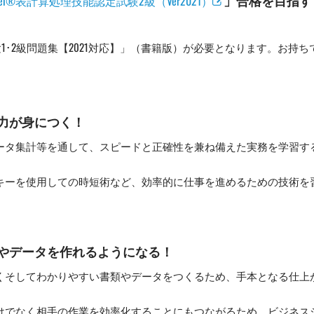
xcel®表計算処理技能認定試験2級（Ver2021）
験1･2級問題集【2021対応】」（書籍版）が必要となります。お持ち
力が身につく！
ータ集計等を通して、スピードと正確性を兼ね備えた実務を学習す
キーを使用しての時短術など、効率的に仕事を進めるための技術を
やデータを作れるようになる！
くそしてわかりやすい書類やデータをつくるため、手本となる仕上
けでなく相手の作業を効率化することにもつながるため、ビジネス