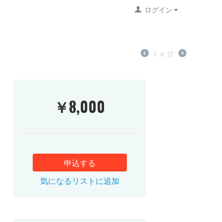
ログイン
3
of
22
￥
8,000
申込する
気になるリストに追加