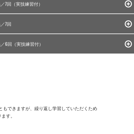
／7回
（実技練習付）
／7回
／6回
（実技練習付）
こともできますが、繰り返し学習していただくため
ります。