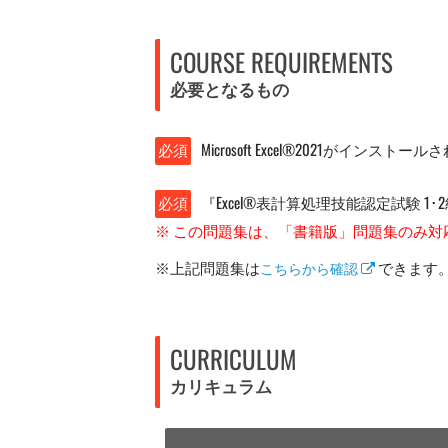
COURSE REQUIREMENTS
必要となるもの
必須
Microsoft Excel®2021がインストールされ
必須
『Excel®表計算処理技能認定試験 1･
※ この問題集は、「書籍版」問題集のみ
※上記問題集は
できます
こちらから確認
CURRICULUM
カリキュラム