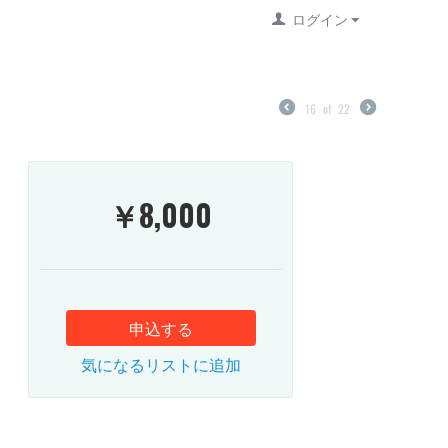
ログイン
16
of
22
￥
8,000
申込する
気になるリストに追加