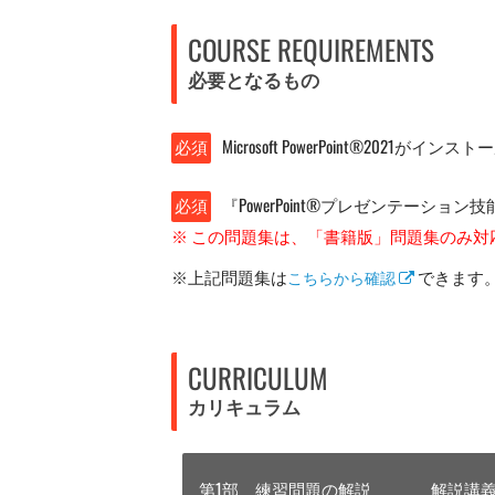
COURSE REQUIREMENTS
必要となるもの
必須
Microsoft PowerPoint®2021がインス
必須
『PowerPoint®プレゼンテーショ
※ この問題集は、「書籍版」問題集のみ
※上記問題集は
できます
こちらから確認
CURRICULUM
カリキュラム
第1部 練習問題の解説
解説講義