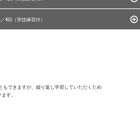
／4回
（実技練習付）
こともできますが、繰り返し学習していただくため
ります。