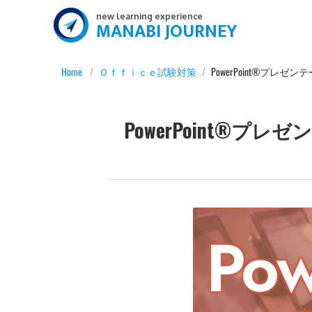
new learning experience
MANABI JOURNEY
Home
/
Ｏｆｆｉｃｅ試験対策
/
PowerPoint®プレ
PowerPoint®プ