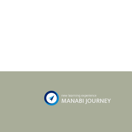
new learning experience
MANABI JOURNEY